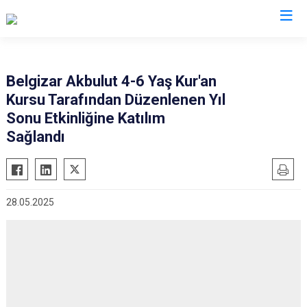
Malatya
Belgizar Akbulut 4-6 Yaş Kur'an
Kursu Tarafından Düzenlenen Yıl
Akçadağ
Hekimhan
Sonu Etkinliğine Katılım
Arapgir
Kale
Sağlandı
Arguvan
Kuluncak
Battalgazi
Pütürge
Darende
Yazıhan
28.05.2025
Doğanşehir
Yeşilyurt
Doğanyol