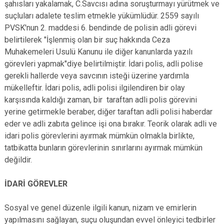
şahısları yakalamak, C.Savcısı adına soruşturmayı yürütmek ve
suçluları adalete teslim etmekle yükümlüdür. 2559 sayılı
PVSK'nun 2. maddesi 6. bendinde de polisin adli görevi
belirtilerek "İşlenmiş olan bir suç hakkında Ceza
Muhakemeleri Usulü Kanunu ile diğer kanunlarda yazılı
görevleri yapmak"diye belirtilmiştir. İdari polis, adli polise
gerekli hallerde veya savcının isteği üzerine yardımla
mükelleftir. İdari polis, adli polisi ilgilendiren bir olay
karşısında kaldığı zaman, bir taraftan adli polis görevini
yerine getirmekle beraber, diğer taraftan adli polisi haberdar
eder ve adli zabıta gelince işi ona bırakır. Teorik olarak adli ve
idari polis görevlerini ayırmak mümkün olmakla birlikte,
tatbikatta bunların görevlerinin sınırlarını ayırmak mümkün
değildir.
İDARİ GÖREVLER
Sosyal ve genel düzenle ilgili kanun, nizam ve emirlerin
yapılmasını sağlayan, suçu oluşundan evvel önleyici tedbirler