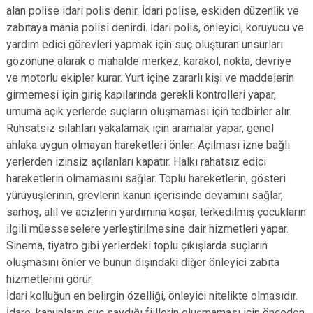
alan polise idari polis denir. İdari polise, eskiden düzenlik ve
zabıtaya mania polisi denirdi. İdari polis, önleyici, koruyucu ve
yardım edici görevleri yapmak için suç oluşturan unsurları
gözönüne alarak o mahalde merkez, karakol, nokta, devriye
ve motorlu ekipler kurar. Yurt içine zararlı kişi ve maddelerin
girmemesi için giriş kapılarında gerekli kontrolleri yapar,
umuma açık yerlerde suçların oluşmaması için tedbirler alır.
Ruhsatsız silahları yakalamak için aramalar yapar, genel
ahlaka uygun olmayan hareketleri önler. Açılması izne bağlı
yerlerden izinsiz açılanları kapatır. Halkı rahatsız edici
hareketlerin olmamasını sağlar. Toplu hareketlerin, gösteri
yürüyüşlerinin, grevlerin kanun içerisinde devamını sağlar,
sarhoş, alil ve acizlerin yardımına koşar, terkedilmiş çocukların
ilgili müesseselere yerleştirilmesine dair hizmetleri yapar.
Sinema, tiyatro gibi yerlerdeki toplu çıkışlarda suçların
oluşmasını önler ve bunun dışındaki diğer önleyici zabıta
hizmetlerini görür.
İdari kolluğun en belirgin özelliği, önleyici nitelikte olmasıdır.
İdare, kanunların suç saydığı fiillerin oluşmaması için önceden