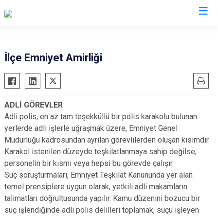
Malatya
İlçe Emniyet Amirliği
Akçadağ
Hekimhan
Arapgir
Kale
ADLİ GÖREVLER
Arguvan
Kuluncak
Adli polis, en az tam teşekküllü bir polis karakolu bulunan
Battalgazi
Pütürge
yerlerde adli işlerle uğraşmak üzere, Emniyet Genel
Darende
Yazıhan
Müdürlüğü kadrosundan ayrılan görevlilerden oluşan kısımdır.
Karakol istenilen düzeyde teşkilatlanmaya sahip değilse,
Doğanşehir
Yeşilyurt
personelin bir kısmı veya hepsi bu görevde çalışır.
Doğanyol
Suç soruşturmaları, Emniyet Teşkilat Kanununda yer alan
temel prensiplere uygun olarak, yetkili adli makamların
talimatları doğrultusunda yapılır. Kamu düzenini bozucu bir
suç işlendiğinde adli polis delilleri toplamak, suçu işleyen