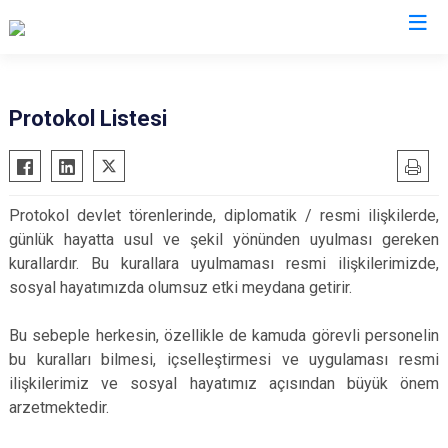
Malatya
Protokol Listesi
Akçadağ
Hekimhan
Arapgir
Kale
Protokol devlet törenlerinde, diplomatik / resmi ilişkilerde,
Arguvan
Kuluncak
günlük hayatta usul ve şekil yönünden uyulması gereken
Battalgazi
Pütürge
kurallardır. Bu kurallara uyulmaması resmi ilişkilerimizde,
Darende
Yazıhan
sosyal hayatımızda olumsuz etki meydana getirir.
Doğanşehir
Yeşilyurt
Bu sebeple herkesin, özellikle de kamuda görevli personelin
Doğanyol
bu kuralları bilmesi, içselleştirmesi ve uygulaması resmi
ilişkilerimiz ve sosyal hayatımız açısından büyük önem
arzetmektedir.