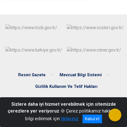
Resmi Gazete
Mevzuat Bilgi Sistemi
Gizlilik Kullanım Ve Telif Hakları
Yeni Mah. Kaymaz Küme Evleri No:9 Kuluncak/MALATYA
Sizlere daha iyi hizmet verebilmek için sitemizde
0422 681 20 01
çerezlere yer veriyoruz
🍪 Çerez politikamız hakkında
bilgi edinmek için
tıklayınız
Kabul et