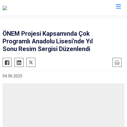
Malatya
ÖNEM Projesi Kapsamında Çok
Programlı Anadolu Lisesi'nde Yıl
Akçadağ
Hekimhan
Sonu Resim Sergisi Düzenlendi
Arapgir
Kale
Arguvan
Kuluncak
Battalgazi
Pütürge
04.06.2025
Darende
Yazıhan
Doğanşehir
Yeşilyurt
Doğanyol